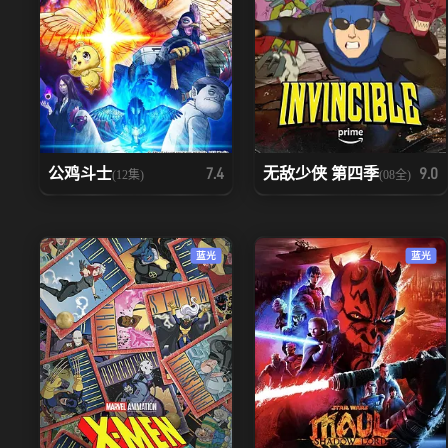
公鸡斗士
无敌少侠 第四季
7.4
9.0
(12集)
(08全)
蓝光
蓝光