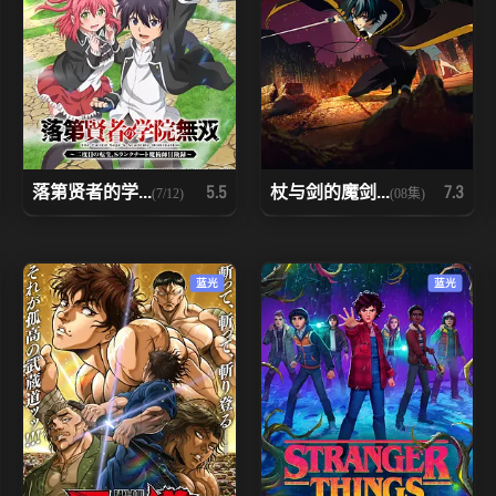
落第贤者的学...
杖与剑的魔剑...
5.5
7.3
(7/12)
(08集)
蓝光
蓝光