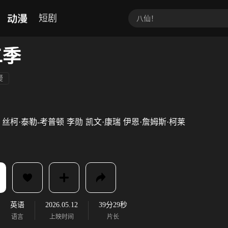
动漫
短剧
二季
疑
丝柯·泰勒-考普顿
李勋
凯文·康瑞
伊恩·詹姆斯·柯莱
英语
2026.05.12
39分29秒
语言
上映时间
片长