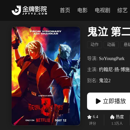
首页
电影
电视剧
综艺
鬼泣 第
动作
动画
悬
导演:
SoYoungPark
主演:
约翰尼·扬·博施
别名:
鬼泣2
立即播放
6.4
热度
评分
1.3万
人