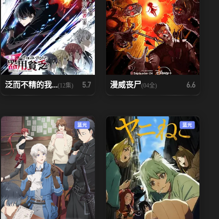
泛而不精的我...
漫威丧尸
5.7
6.6
(12集)
(04全)
蓝光
蓝光