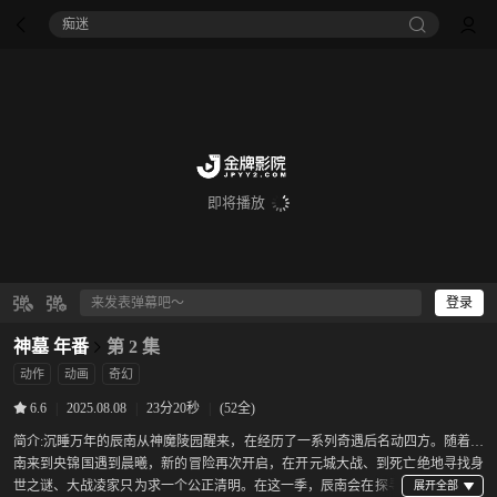
痴迷
即将播放
登录
神墓 年番
第 2 集
动作
动画
奇幻
|
2025.08.08
|
23分20秒
|
(52全)
6.6
简介:
沉睡万年的辰南从神魔陵园醒来，在经历了一系列奇遇后名动四方。随着辰
南来到央锦国遇到晨曦，新的冒险再次开启，在开元城大战、到死亡绝地寻找身
世之谜、大战凌家只为求一个公正清明。在这一季，辰南会在探寻